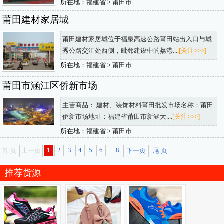
所在地：
福建省
>
莆田市
莆田建材家居城
莆田建材家居城位于福泉高速公路莆田站出入口与城
秀公路交汇处西侧，毗邻建设中的荔港....
[关注>>>]
所在地：
福建省
>
莆田市
莆田市涵江区侨新市场
主营商品： 建材、装饰材料莆田批发市场名称：莆田
侨新市场地址：福建省莆田市新涵大....
[关注>>>]
所在地：
福建省
>
莆田市
....
1
2
3
4
5
6
8
首 页
上一页
下一页
尾 页
推荐货源