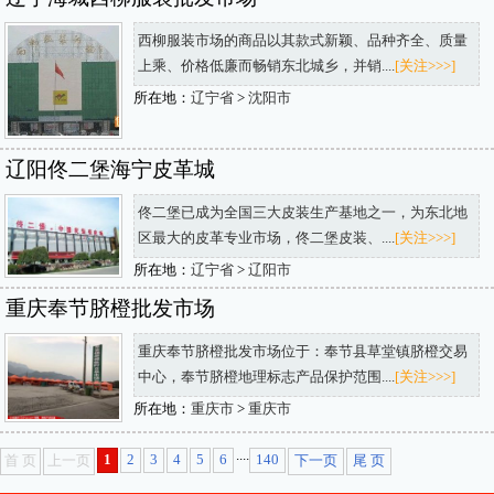
西柳服装市场的商品以其款式新颖、品种齐全、质量
上乘、价格低廉而畅销东北城乡，并销....
[关注>>>]
所在地：
辽宁省
>
沈阳市
辽阳佟二堡海宁皮革城
佟二堡已成为全国三大皮装生产基地之一，为东北地
区最大的皮革专业市场，佟二堡皮装、....
[关注>>>]
所在地：
辽宁省
>
辽阳市
重庆奉节脐橙批发市场
重庆奉节脐橙批发市场位于：奉节县草堂镇脐橙交易
中心，奉节脐橙地理标志产品保护范围....
[关注>>>]
所在地：
重庆市
>
重庆市
....
1
2
3
4
5
6
140
首 页
上一页
下一页
尾 页