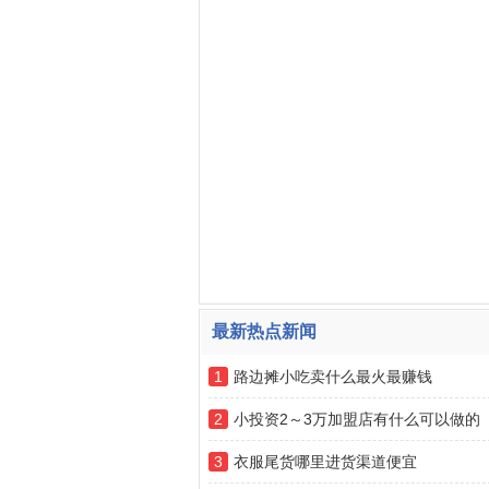
最新热点新闻
1
路边摊小吃卖什么最火最赚钱
2
小投资2～3万加盟店有什么可以做的
3
衣服尾货哪里进货渠道便宜