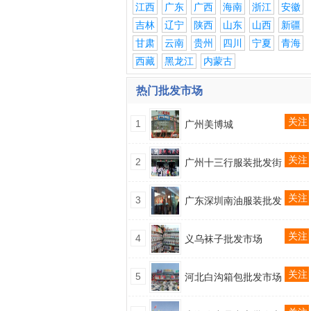
江西
广东
广西
海南
浙江
安徽
吉林
辽宁
陕西
山东
山西
新疆
甘肃
云南
贵州
四川
宁夏
青海
西藏
黑龙江
内蒙古
热门批发市场
关注
1
广州美博城
关注
2
广州十三行服装批发街
关注
3
广东深圳南油服装批发
关注
4
义乌袜子批发市场
关注
5
河北白沟箱包批发市场