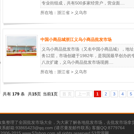
专业街组成，共有500多家经营户，营业面....
所在地：
浙江省
>
义乌市
中国小商品城浙江义乌小商品批发市场
义乌小商品批发市场（又名中国小商品城），地址
务12层，市场创建于1982年，是我国最早创办
八次扩建，义乌小商品批发市场现拥....
点
所在地：
浙江省
>
义乌市
共有
179
条
共
15
页
当前
1
页
首 页
上一页
1
2
3
4
5
收集整理了全国批发市场大全，为大家了解各地批发市场，去批发市场拿
邮箱:93865423@qq.com (请尽量发邮件联系) 客服QQ:8779764
© 2006-2015 www.53shop.com all rights reserved.53货源网