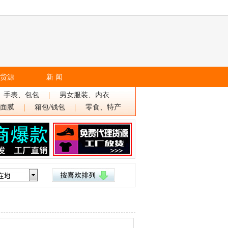
货源
新 闻
、手表、包包
男女服装、内衣
面膜
箱包/钱包
零食、特产