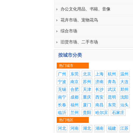
办公文化用品、书籍、音像
花卉市场、宠物花鸟
综合市场
旧货市场、二手市场
按城市分类
热门城市
广州
东莞
北京
上海
杭州
温州
宁波
南京
苏州
济南
青岛
大连
无锡
合肥
天津
长沙
武汉
郑州
南宁
成都
重庆
西安
昆明
沈阳
长春
福州
厦门
南昌
东莞
汕头
临沂
兰州
贵阳
哈尔滨
石家庄
热门地区
河北
河南
湖北
湖南
福建
江苏