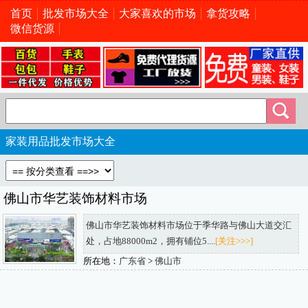
首页
批发市场大全
大家喜欢的市场
拿货攻略
微信货源
家装用品批发市场大全
佛山市华艺装饰材料市场
佛山市华艺装饰材料市场位于季华路与佛山大道交汇
处，占地88000m2，拥有铺位5....
[关注>>>]
所在地：
广东省
>
佛山市