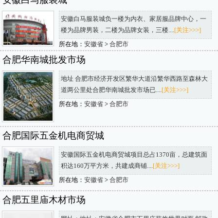
安徽白马服装城负一楼为内衣、家居服品牌中心，一
楼为品牌男装，二楼为品牌女装，三楼....
[关注>>>]
所在地：
安徽省
>
合肥市
合肥华南城批发市场
地址 合肥市经济开发区繁华大道沿繁华西路至森林大
道两公里处合肥华南城批发市场已....
[关注>>>]
所在地：
安徽省
>
合肥市
合肥国际五金机电商贸城
安徽国际五金机电商贸城项目总占1370亩，总建筑面
积达160万平方米，共建成商铺....
[关注>>>]
所在地：
安徽省
>
合肥市
合肥五里庙木材市场