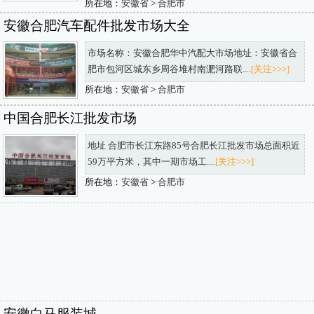
所在地：
安徽省
>
合肥市
安徽合肥汽车配件批发市场大全
市场名称：安徽合肥华中汽配大市场地址：安徽省合
肥市包河区城东乡周谷堆村南淝河路联....
[关注>>>]
所在地：
安徽省
>
合肥市
中国合肥长江批发市场
地址 合肥市长江东路85号合肥长江批发市场总面积近
59万平方米，其中一期市场工....
[关注>>>]
所在地：
安徽省
>
合肥市
安徽白马服装城