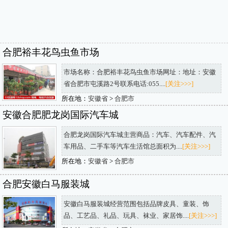
合肥裕丰花鸟虫鱼市场
市场名称：合肥裕丰花鸟虫鱼市场网址：地址：安徽
省合肥市屯溪路2号联系电话:055....
[关注>>>]
所在地：
安徽省
>
合肥市
安徽合肥肥龙岗国际汽车城
合肥龙岗国际汽车城主营商品：汽车、汽车配件、汽
车用品、二手车等汽车生活馆总面积为....
[关注>>>]
所在地：
安徽省
>
合肥市
合肥安徽白马服装城
安徽白马服装城经营范围包括品牌皮具、童装、饰
品、工艺品、礼品、玩具、袜业、家居饰....
[关注>>>]