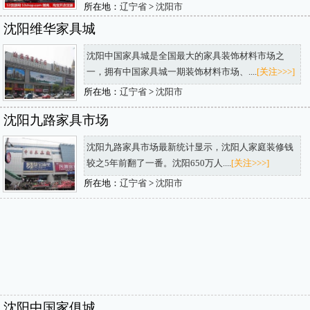
所在地：
辽宁省
>
沈阳市
沈阳维华家具城
沈阳中国家具城是全国最大的家具装饰材料市场之
一，拥有中国家具城一期装饰材料市场、....
[关注>>>]
所在地：
辽宁省
>
沈阳市
沈阳九路家具市场
沈阳九路家具市场最新统计显示，沈阳人家庭装修钱
较之5年前翻了一番。沈阳650万人....
[关注>>>]
所在地：
辽宁省
>
沈阳市
沈阳中国家俱城