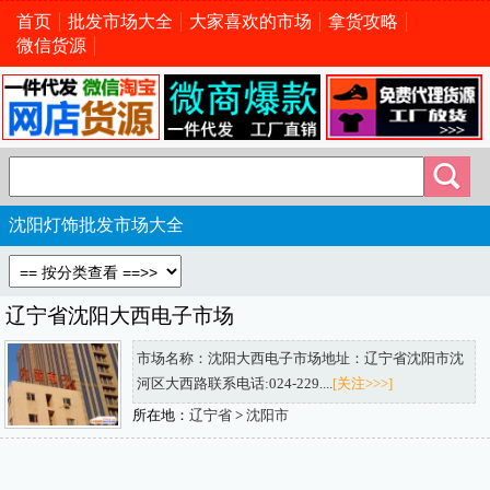
首页
批发市场大全
大家喜欢的市场
拿货攻略
微信货源
沈阳灯饰批发市场大全
辽宁省沈阳大西电子市场
市场名称：沈阳大西电子市场地址：辽宁省沈阳市沈
河区大西路联系电话:024-229....
[关注>>>]
所在地：
辽宁省
>
沈阳市