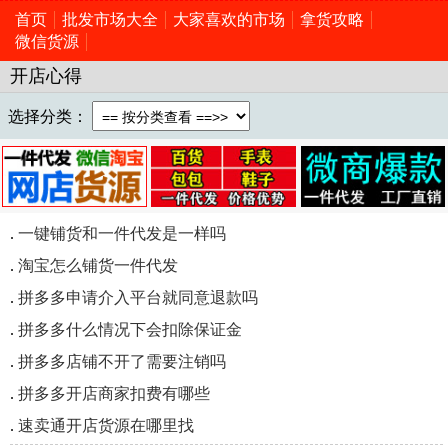
首页
批发市场大全
大家喜欢的市场
拿货攻略
微信货源
开店心得
选择分类：
.
一键铺货和一件代发是一样吗
.
淘宝怎么铺货一件代发
.
拼多多申请介入平台就同意退款吗
.
拼多多什么情况下会扣除保证金
.
拼多多店铺不开了需要注销吗
.
拼多多开店商家扣费有哪些
.
速卖通开店货源在哪里找