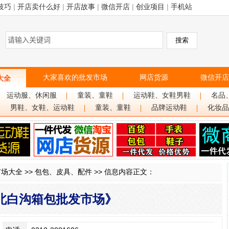
技巧
|
开店卖什么好
|
开店故事
|
微信开店
|
创业项目
|
手机站
大家喜欢的批发市场
网店货源
微信开店
大全
运动服、休闲服
童装、童鞋
运动鞋、女鞋男鞋
名品
男鞋、女鞋、运动鞋
童装、童鞋
品牌运动鞋
化妆品
市场大全
>>
包包、皮具、配件
>> 信息内容正文：
北白沟箱包批发市场》