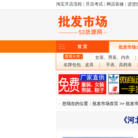
淘宝开店流程
|
开店考试
|
网店装修
|
进货
首 页
批发市场
女装、男装、内衣
名牌包包、皮具
手表、高档表
您现在的位置：
批发市场首页
>>
批发
《河