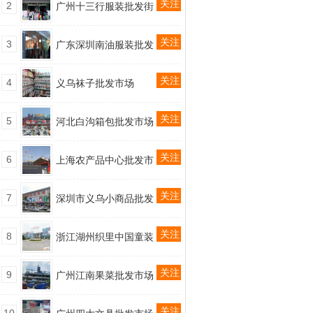
关注
2
广州十三行服装批发街
关注
3
广东深圳南油服装批发
关注
4
义乌袜子批发市场
关注
5
河北白沟箱包批发市场
关注
6
上海农产品中心批发市
关注
7
深圳市义乌小商品批发
关注
8
浙江湖州织里中国童装
关注
9
广州江南果菜批发市场
关注