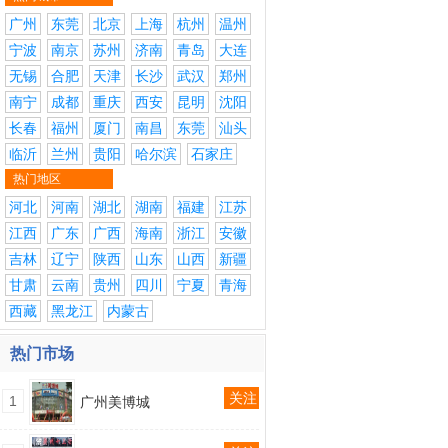
广州
东莞
北京
上海
杭州
温州
宁波
南京
苏州
济南
青岛
大连
无锡
合肥
天津
长沙
武汉
郑州
南宁
成都
重庆
西安
昆明
沈阳
长春
福州
厦门
南昌
东莞
汕头
临沂
兰州
贵阳
哈尔滨
石家庄
热门地区
河北
河南
湖北
湖南
福建
江苏
江西
广东
广西
海南
浙江
安徽
吉林
辽宁
陕西
山东
山西
新疆
甘肃
云南
贵州
四川
宁夏
青海
西藏
黑龙江
内蒙古
热门市场
关注
1
广州美博城