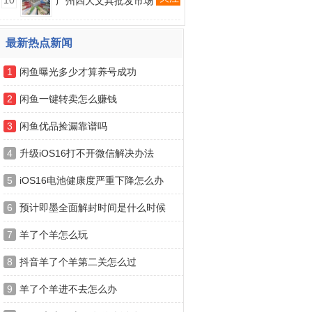
10
广州四大文具批发市场
最新热点新闻
1
闲鱼曝光多少才算养号成功
2
闲鱼一键转卖怎么赚钱
3
闲鱼优品捡漏靠谱吗
4
升级iOS16打不开微信解决办法
5
iOS16电池健康度严重下降怎么办
6
预计即墨全面解封时间是什么时候
7
羊了个羊怎么玩
8
抖音羊了个羊第二关怎么过
9
羊了个羊进不去怎么办