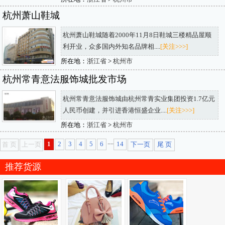
杭州萧山鞋城
杭州萧山鞋城随着2000年11月8日鞋城三楼精品屋顺
利开业，众多国内外知名品牌相....
[关注>>>]
所在地：
浙江省
>
杭州市
杭州常青意法服饰城批发市场
杭州常青意法服饰城由杭州常青实业集团投资1.7亿元
人民币创建，并引进香港恒盛企业....
[关注>>>]
所在地：
浙江省
>
杭州市
....
1
2
3
4
5
6
14
首 页
上一页
下一页
尾 页
推荐货源