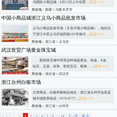
乌国际小商品城，8月15日上午在霍....
[关注>>>]
所在地：
新疆
>
乌鲁木齐市
中国小商品城浙江义乌小商品批发市场
义乌小商品批发市场（又名中国小商品城），地址位
于浙江中部义乌市福田路105号海洋....
[关注>>>]
所在地：
浙江省
>
义乌市
武汉世贸广场黄金珠宝城
新的珠宝城中经营品种涵盖黄金、铂金、K金、
钻石、玉器、珍珠、彩色宝石、银饰、....
[关注>>>]
所在地：
湖北省
>
武汉市
浙江台州白银市场
主营商品：白银和银制品地址：浙江省台州市仙居县
城关镇联系电话：0576-8777....
[关注>>>]
所在地：
浙江省
>
台州市
....
1
2
3
4
5
6
24
首 页
上一页
下一页
尾 页