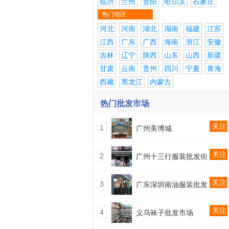
临沂
兰州
贵阳
哈尔滨
石家庄
热门地区
河北
河南
湖北
湖南
福建
江苏
江西
广东
广西
海南
浙江
安徽
吉林
辽宁
陕西
山东
山西
新疆
甘肃
云南
贵州
四川
宁夏
青海
西藏
黑龙江
内蒙古
热门批发市场
关注
1
广州美博城
关注
2
广州十三行服装批发街
关注
3
广东深圳南油服装批发
关注
4
义乌袜子批发市场