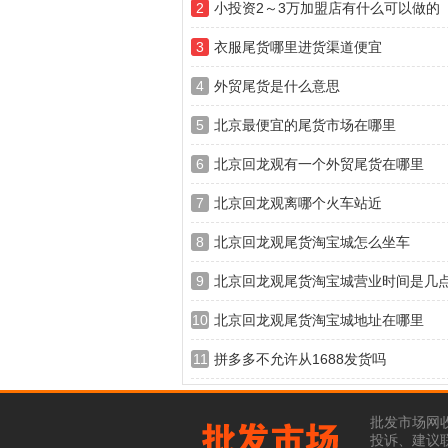
2
小投资2～3万加盟店有什么可以做的
3
衣服尾货哪里进货渠道便宜
4
外贸尾货是什么意思
5
北京最便宜的尾货市场在哪里
6
北京回龙观有一个外贸尾货在哪里
7
北京回龙观离哪个火车站近
8
北京回龙观尾货淘宝城怎么坐车
9
北京回龙观尾货淘宝城营业时间是几
10
北京回龙观尾货淘宝城地址在哪里
11
拼多多不允许从1688发货吗
批发市场网
投诉、建议联系