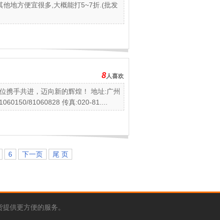
他地方便宜很多,大概能打5~7折.(批发
8
人喜欢
位携手共进，迈向新的辉煌！ 地址:广州
150/81060828 传真:020-81....
6
下一页
尾 页
货提供更方便的服务。