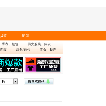
货源
新 闻
、手表、包包
男女服装、内衣
面膜
箱包/钱包
零食、特产