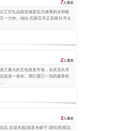
7
人喜欢
公工艺礼品批发城是实力雄厚的太和集
又一力作。地址:石家庄市正东路31号太
2
人喜欢
龙江最大的文化批发市场，在其龙头市
品批发一条街。我们愿已一流的服务给
..
3
人喜欢
志,去甜水园(就是水碓子-团结湖)那边,