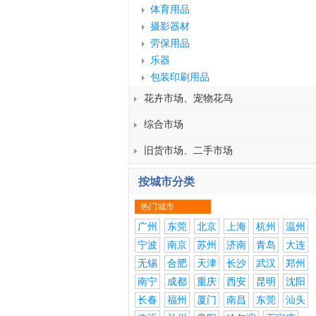
体育用品
摄影器材
劳保用品
乐器
包装印刷用品
花卉市场、宠物花鸟
综合市场
旧货市场、二手市场
按城市分类
热门城市
广州
东莞
北京
上海
杭州
温州
宁波
南京
苏州
济南
青岛
大连
无锡
合肥
天津
长沙
武汉
郑州
南宁
成都
重庆
西安
昆明
沈阳
长春
福州
厦门
南昌
东莞
汕头