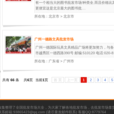
有一个相当大的图书批发市场!种类全,而且价格比其
更便宜这是北京最大的图书批....
所在地：
北京市
>
北京市
广州一德路文具批发市场
广州一德国际玩具文具精品广场将更加努力，与各
市越秀区一德西路390号 邮编:510120 电话:020-81060
所在地：
广东省
>
广州市
点
共有
66
条
共
6
页
当前
1
页
首 页
上一页
1
2
3
4
5
收集整理了全国批发市场大全，为大家了解各地批发市场，去批发市场拿
邮箱:93865423@qq.com (请尽量发邮件联系) 客服QQ:8779764