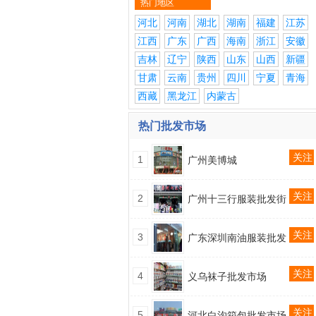
热门地区
河北
河南
湖北
湖南
福建
江苏
江西
广东
广西
海南
浙江
安徽
吉林
辽宁
陕西
山东
山西
新疆
甘肃
云南
贵州
四川
宁夏
青海
西藏
黑龙江
内蒙古
热门批发市场
关注
1
广州美博城
关注
2
广州十三行服装批发街
关注
3
广东深圳南油服装批发
关注
4
义乌袜子批发市场
关注
5
河北白沟箱包批发市场