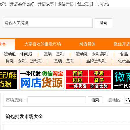
技巧
|
开店卖什么好
|
开店故事
|
微信开店
|
创业项目
|
手机站
大家喜欢的批发市场
网店货源
微信开店
大全
运动服、休闲服
童装、童鞋
运动鞋、女鞋男鞋
名品
男鞋、女鞋、运动鞋
童装、童鞋
品牌运动鞋
化妆品
市场搜索：
按地区：
箱包批发市场大全