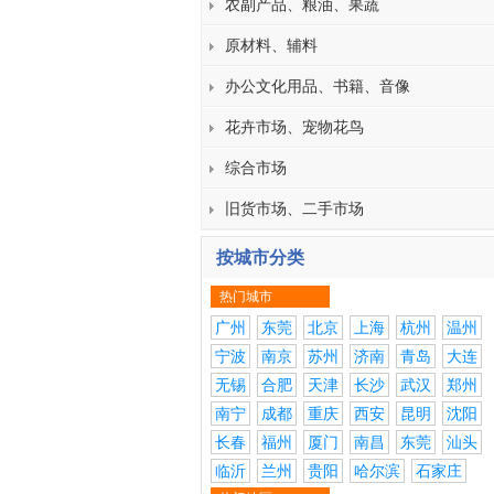
农副产品、粮油、果蔬
原材料、辅料
办公文化用品、书籍、音像
花卉市场、宠物花鸟
综合市场
旧货市场、二手市场
按城市分类
热门城市
广州
东莞
北京
上海
杭州
温州
宁波
南京
苏州
济南
青岛
大连
无锡
合肥
天津
长沙
武汉
郑州
南宁
成都
重庆
西安
昆明
沈阳
长春
福州
厦门
南昌
东莞
汕头
临沂
兰州
贵阳
哈尔滨
石家庄