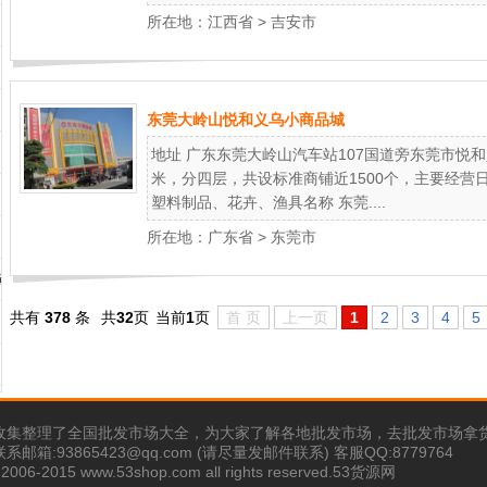
所在地：
江西省
>
吉安市
东莞大岭山悦和义乌小商品城
地址 广东东莞大岭山汽车站107国道旁东莞市悦
米，分四层，共设标准商铺近1500个，主要经营
塑料制品、花卉、渔具名称 东莞....
所在地：
广东省
>
东莞市
点
共有
378
条
共
32
页
当前
1
页
首 页
上一页
1
2
3
4
5
收集整理了全国批发市场大全，为大家了解各地批发市场，去批发市场拿
邮箱:93865423@qq.com (请尽量发邮件联系) 客服QQ:8779764
© 2006-2015 www.53shop.com all rights reserved.53货源网