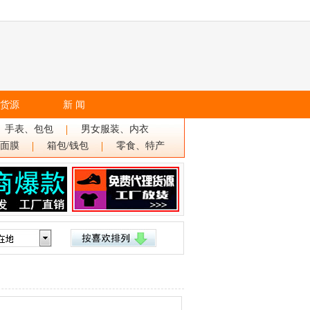
货源
新 闻
、手表、包包
男女服装、内衣
面膜
箱包/钱包
零食、特产