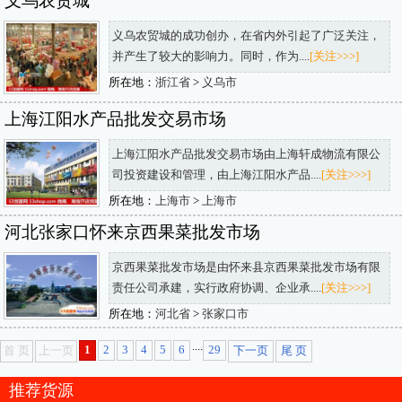
义乌农贸城
义乌农贸城的成功创办，在省内外引起了广泛关注，
并产生了较大的影响力。同时，作为....
[关注>>>]
所在地：
浙江省
>
义乌市
上海江阳水产品批发交易市场
上海江阳水产品批发交易市场由上海轩成物流有限公
司投资建设和管理，由上海江阳水产品....
[关注>>>]
所在地：
上海市
>
上海市
河北张家口怀来京西果菜批发市场
京西果菜批发市场是由怀来县京西果菜批发市场有限
责任公司承建，实行政府协调、企业承....
[关注>>>]
所在地：
河北省
>
张家口市
....
1
2
3
4
5
6
29
首 页
上一页
下一页
尾 页
推荐货源