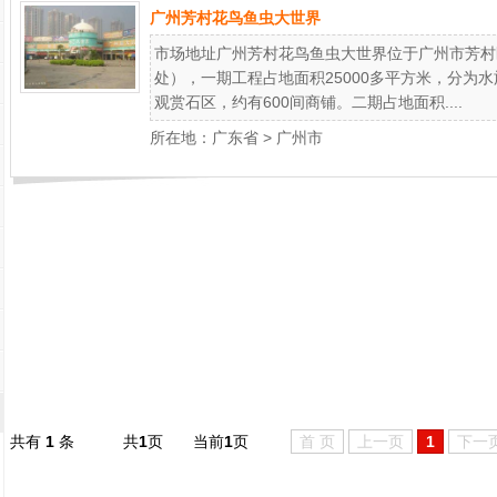
广州芳村花鸟鱼虫大世界
市场地址广州芳村花鸟鱼虫大世界位于广州市芳村
处），一期工程占地面积25000多平方米，分为
观赏石区，约有600间商铺。二期占地面积....
所在地：
广东省
>
广州市
共有
1
条
共
1
页
当前
1
页
首 页
上一页
1
下一