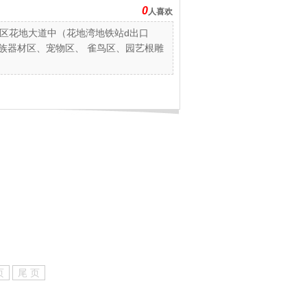
0
人喜欢
区花地大道中（花地湾地铁站d出口
水族器材区、宠物区、 雀鸟区、园艺根雕
页
尾 页