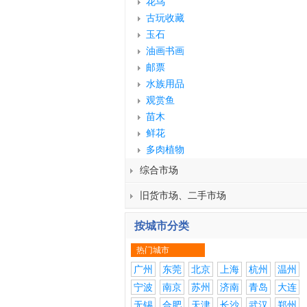
花鸟
古玩收藏
玉石
油画书画
邮票
水族用品
观赏鱼
苗木
鲜花
多肉植物
综合市场
旧货市场、二手市场
按城市分类
热门城市
广州
东莞
北京
上海
杭州
温州
宁波
南京
苏州
济南
青岛
大连
无锡
合肥
天津
长沙
武汉
郑州