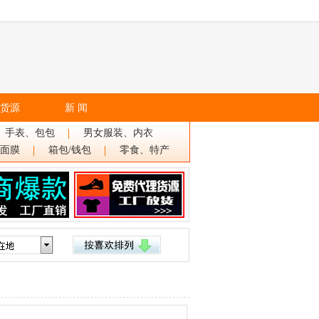
货源
新 闻
、手表、包包
男女服装、内衣
面膜
箱包/钱包
零食、特产