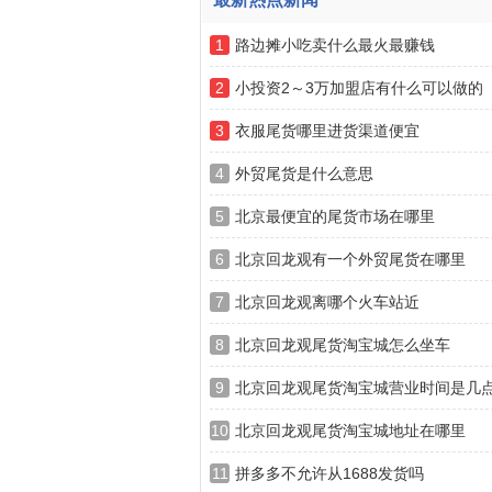
1
路边摊小吃卖什么最火最赚钱
2
小投资2～3万加盟店有什么可以做的
3
衣服尾货哪里进货渠道便宜
4
外贸尾货是什么意思
5
北京最便宜的尾货市场在哪里
6
北京回龙观有一个外贸尾货在哪里
7
北京回龙观离哪个火车站近
8
北京回龙观尾货淘宝城怎么坐车
9
北京回龙观尾货淘宝城营业时间是几
10
北京回龙观尾货淘宝城地址在哪里
11
拼多多不允许从1688发货吗