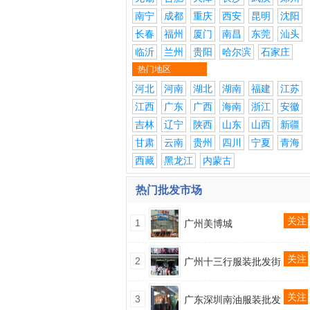
南宁
成都
重庆
西安
昆明
沈阳
长春
福州
厦门
南昌
东莞
汕头
临沂
兰州
贵阳
哈尔滨
石家庄
热门地区
河北
河南
湖北
湖南
福建
江苏
江西
广东
广西
海南
浙江
安徽
吉林
辽宁
陕西
山东
山西
新疆
甘肃
云南
贵州
四川
宁夏
青海
西藏
黑龙江
内蒙古
热门批发市场
关注
1
广州美博城
关注
2
广州十三行服装批发街
关注
3
广东深圳南油服装批发