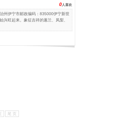
0
人喜欢
州伊宁市邮政编码：835000伊宁新世
始兴旺起来。象征吉祥的蕙兰、凤梨、
页
尾 页