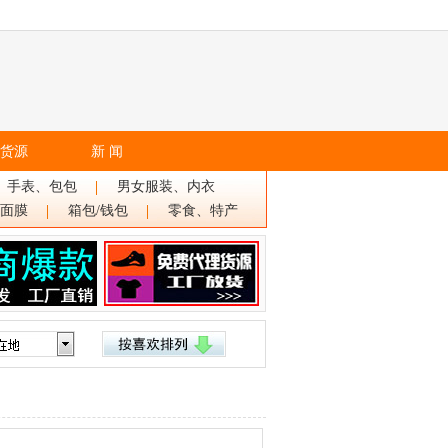
货源
新 闻
、手表、包包
男女服装、内衣
面膜
箱包/钱包
零食、特产