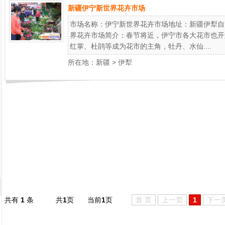
新疆伊宁新世界花卉市场
市场名称：伊宁新世界花卉市场地址：新疆伊犁自治
界花卉市场简介：春节将近，伊宁市各大花市也开
红掌、杜鹃等成为花市的主角，牡丹、水仙....
所在地：
新疆
>
伊犁
共有
1
条
共
1
页
当前
1
页
首 页
上一页
1
下一