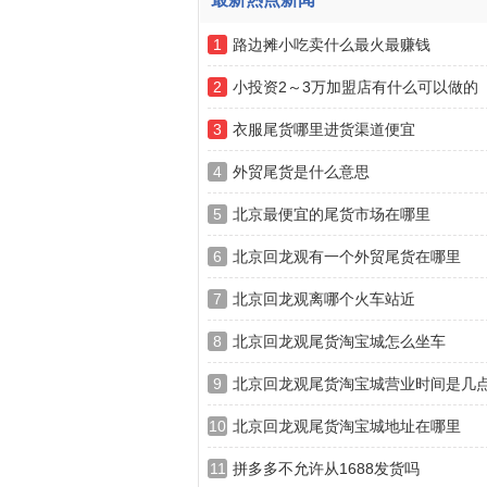
1
路边摊小吃卖什么最火最赚钱
2
小投资2～3万加盟店有什么可以做的
3
衣服尾货哪里进货渠道便宜
4
外贸尾货是什么意思
5
北京最便宜的尾货市场在哪里
6
北京回龙观有一个外贸尾货在哪里
7
北京回龙观离哪个火车站近
8
北京回龙观尾货淘宝城怎么坐车
9
北京回龙观尾货淘宝城营业时间是几
10
北京回龙观尾货淘宝城地址在哪里
11
拼多多不允许从1688发货吗