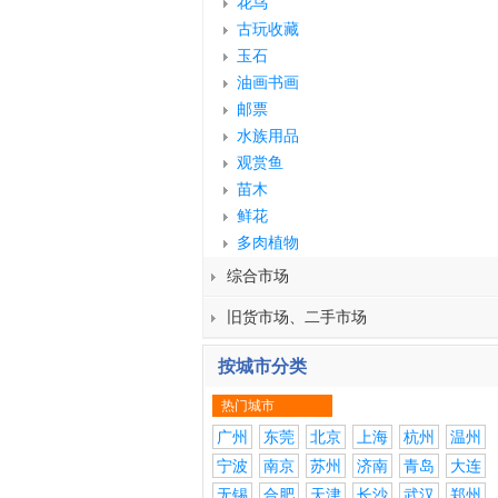
花鸟
古玩收藏
玉石
油画书画
邮票
水族用品
观赏鱼
苗木
鲜花
多肉植物
综合市场
旧货市场、二手市场
按城市分类
热门城市
广州
东莞
北京
上海
杭州
温州
宁波
南京
苏州
济南
青岛
大连
无锡
合肥
天津
长沙
武汉
郑州