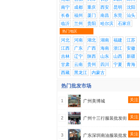
南宁
成都
重庆
西安
昆明
沈阳
长春
福州
厦门
南昌
东莞
汕头
临沂
兰州
贵阳
哈尔滨
石家庄
热门地区
河北
河南
湖北
湖南
福建
江苏
江西
广东
广西
海南
浙江
安徽
吉林
辽宁
陕西
山东
山西
新疆
甘肃
云南
贵州
四川
宁夏
青海
西藏
黑龙江
内蒙古
热门批发市场
关注
1
广州美博城
关注
2
广州十三行服装批发街
关注
3
广东深圳南油服装批发