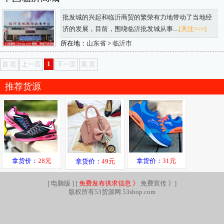
批发城的兴起和临沂商贸的繁荣有力地带动了当地经
济的发展，目前，围绕临沂批发城从事....
[关注>>>]
所在地：
山东省
>
临沂市
1
首 页
上一页
下一页
尾 页
推荐货源
拿货价：
28元
拿货价：
31元
拿货价：
49元
[
电脑版
] [
免费发布供求信息 》
免费宣传 》
]
版权所有53货源网 53shop.com