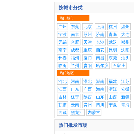
按城市分类
热门城市
广州
东莞
北京
上海
杭州
温州
宁波
南京
苏州
济南
青岛
大连
无锡
合肥
天津
长沙
武汉
郑州
南宁
成都
重庆
西安
昆明
沈阳
长春
福州
厦门
南昌
东莞
汕头
临沂
兰州
贵阳
哈尔滨
石家庄
热门地区
河北
河南
湖北
湖南
福建
江苏
江西
广东
广西
海南
浙江
安徽
吉林
辽宁
陕西
山东
山西
新疆
甘肃
云南
贵州
四川
宁夏
青海
西藏
黑龙江
内蒙古
热门批发市场