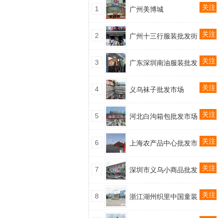
关注
1
广州美博城
关注
2
广州十三行服装批发街
关注
3
广东深圳南油服装批发
关注
4
义乌袜子批发市场
关注
5
河北白沟箱包批发市场
关注
6
上海农产品中心批发市
关注
7
深圳市义乌小商品批发
关注
8
浙江湖州织里中国童装