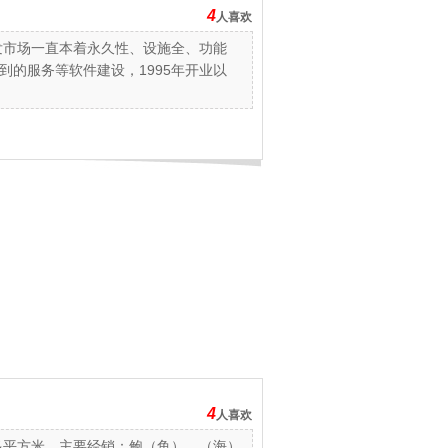
4
人喜欢
发市场一直本着永久性、设施全、功能
的服务等软件建设，1995年开业以
4
人喜欢
多平方米，主要经销：鲍（鱼）、（海）