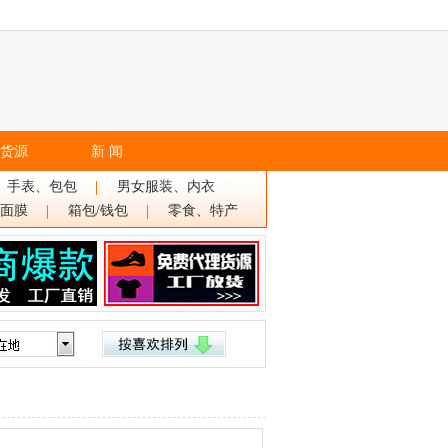
货源
新 闻
、手表、包包
男女服装、内衣
面膜
箱包/钱包
零食、特产