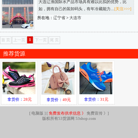
大连辽渔国际水产品市场具有难以比拟的优势，比
如，拥有自己的装卸码头，有年冷藏能力....
[关注>>>]
所在地：
辽宁省
>
大连市
1
首 页
上一页
下一页
尾 页
推荐货源
拿货价：
28元
拿货价：
31元
拿货价：
49元
[
电脑版
] [
免费发布供求信息 》
免费宣传 》
]
版权所有53货源网 53shop.com