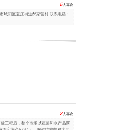
5
人喜欢
市城阳区夏庄街道郝家营村 联系电话：
2
人喜欢
扩建工程后，整个市场以蔬菜和水产品两
有固定资产5.0亿元，网架结构交易大厅