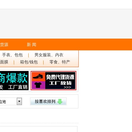
货源
新 闻
、手表、包包
男女服装、内衣
面膜
箱包/钱包
零食、特产