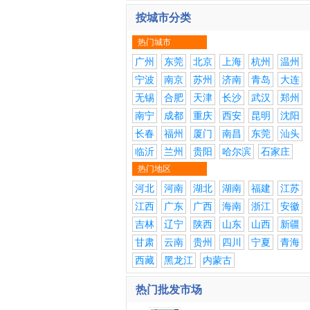
按城市分类
热门城市
广州
东莞
北京
上海
杭州
温州
宁波
南京
苏州
济南
青岛
大连
无锡
合肥
天津
长沙
武汉
郑州
南宁
成都
重庆
西安
昆明
沈阳
长春
福州
厦门
南昌
东莞
汕头
临沂
兰州
贵阳
哈尔滨
石家庄
热门地区
河北
河南
湖北
湖南
福建
江苏
江西
广东
广西
海南
浙江
安徽
吉林
辽宁
陕西
山东
山西
新疆
甘肃
云南
贵州
四川
宁夏
青海
西藏
黑龙江
内蒙古
热门批发市场