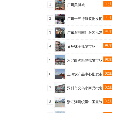
关注
1
广州美博城
关注
2
广州十三行服装批发街
关注
3
广东深圳南油服装批发
关注
4
义乌袜子批发市场
关注
5
河北白沟箱包批发市场
关注
6
上海农产品中心批发市
关注
7
深圳市义乌小商品批发
关注
8
浙江湖州织里中国童装