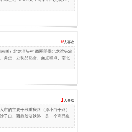
9
人喜欢
门南侧）北龙湾头村 商圈即墨北龙湾头农
、禽蛋、豆制品熟食、面点糕点、南北
1
人喜欢
入市的主要干线重庆路（原小白干路）
沙子口、西靠胶济铁路，是一个商品集
..