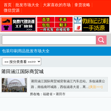
首页
批发市场大全
大家喜欢的市场
拿货攻略
微信货源
包装印刷用品批发市场大全
莆田涵江国际商贸城
莆田涵江国际商贸城背靠涵江汽车总站。东临涵黄公
路，南临南环城路，西临涵港大道，离....
[关注>>>]
所在地：
福建省
>
莆田市