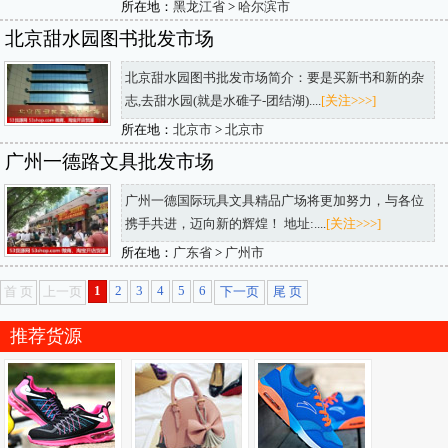
所在地：
黑龙江省
>
哈尔滨市
北京甜水园图书批发市场
北京甜水园图书批发市场简介：要是买新书和新的杂
志,去甜水园(就是水碓子-团结湖)....
[关注>>>]
所在地：
北京市
>
北京市
广州一德路文具批发市场
广州一德国际玩具文具精品广场将更加努力，与各位
携手共进，迈向新的辉煌！ 地址:....
[关注>>>]
所在地：
广东省
>
广州市
1
2
3
4
5
6
首 页
上一页
下一页
尾 页
推荐货源