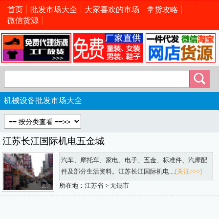
首页
批发市场大全
大家喜欢的市场
拿货攻略
微信货源
机械设备批发市场大全
江苏长江国际机电五金城
汽车、摩托车、家电、电子、五金、标准件、汽摩配
件及部分生活资料。江苏长江国际机电....
[关注>>>]
所在地：
江苏省
>
无锡市