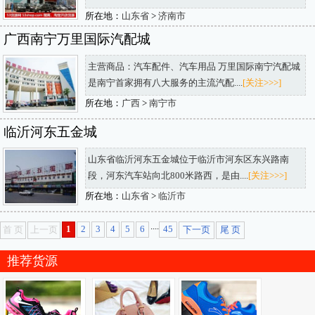
所在地：
山东省
>
济南市
广西南宁万里国际汽配城
主营商品：汽车配件、汽车用品 万里国际南宁汽配城
是南宁首家拥有八大服务的主流汽配....
[关注>>>]
所在地：
广西
>
南宁市
临沂河东五金城
山东省临沂河东五金城位于临沂市河东区东兴路南
段，河东汽车站向北800米路西，是由....
[关注>>>]
所在地：
山东省
>
临沂市
....
1
2
3
4
5
6
45
首 页
上一页
下一页
尾 页
推荐货源