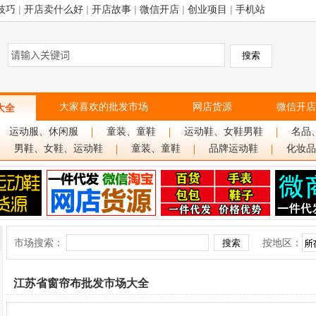
技巧
|
开店卖什么好
|
开店故事
|
微信开店
|
创业项目
|
手机站
大家喜欢的批发市场
网店货源
微信开店
大全
运动服、休闲服
童装、童鞋
运动鞋、女鞋男鞋
名品
男鞋、女鞋、运动鞋
童装、童鞋
品牌运动鞋
化妆品
市场搜索：
按地区：
江苏省窗帘布批发市场大全