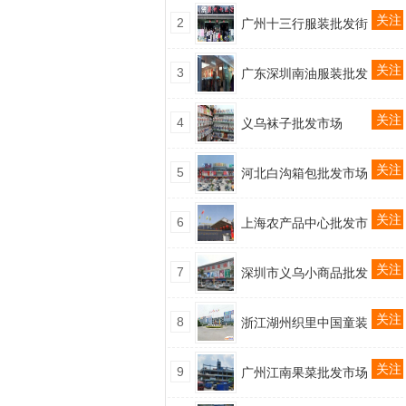
关注
2
广州十三行服装批发街
关注
3
广东深圳南油服装批发
关注
4
义乌袜子批发市场
关注
5
河北白沟箱包批发市场
关注
6
上海农产品中心批发市
关注
7
深圳市义乌小商品批发
关注
8
浙江湖州织里中国童装
关注
9
广州江南果菜批发市场