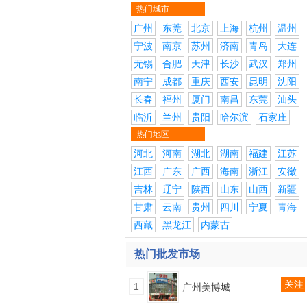
热门城市
广州
东莞
北京
上海
杭州
温州
宁波
南京
苏州
济南
青岛
大连
无锡
合肥
天津
长沙
武汉
郑州
南宁
成都
重庆
西安
昆明
沈阳
长春
福州
厦门
南昌
东莞
汕头
临沂
兰州
贵阳
哈尔滨
石家庄
热门地区
河北
河南
湖北
湖南
福建
江苏
江西
广东
广西
海南
浙江
安徽
吉林
辽宁
陕西
山东
山西
新疆
甘肃
云南
贵州
四川
宁夏
青海
西藏
黑龙江
内蒙古
热门批发市场
关注
1
广州美博城