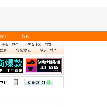
货源
新 闻
、手表、包包
男女服装、内衣
面膜
箱包/钱包
零食、特产