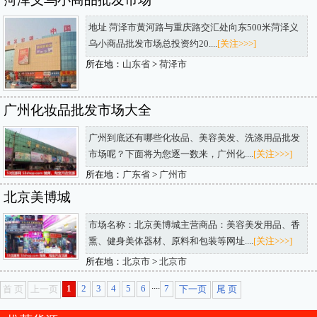
地址 菏泽市黄河路与重庆路交汇处向东500米菏泽义
乌小商品批发市场总投资约20....
[关注>>>]
所在地：
山东省
>
荷泽市
广州化妆品批发市场大全
广州到底还有哪些化妆品、美容美发、洗涤用品批发
市场呢？下面将为您逐一数来，广州化....
[关注>>>]
所在地：
广东省
>
广州市
北京美博城
市场名称：北京美博城主营商品：美容美发用品、香
熏、健身美体器材、原料和包装等网址....
[关注>>>]
所在地：
北京市
>
北京市
....
1
2
3
4
5
6
7
首 页
上一页
下一页
尾 页