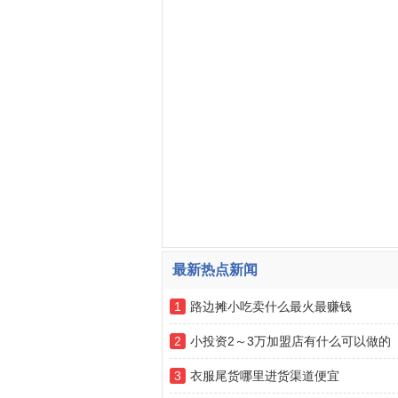
最新热点新闻
1
路边摊小吃卖什么最火最赚钱
2
小投资2～3万加盟店有什么可以做的
3
衣服尾货哪里进货渠道便宜