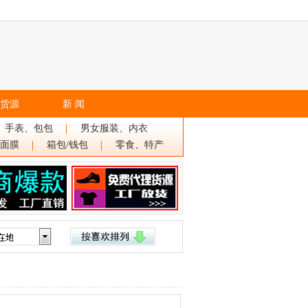
货源
新 闻
、手表、包包
男女服装、内衣
面膜
箱包/钱包
零食、特产