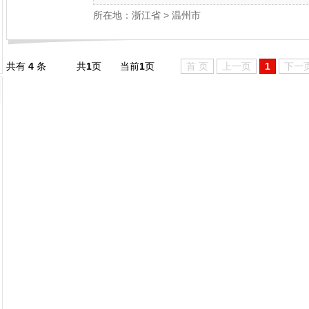
所在地：
浙江省
>
温州市
共有
4
条
共
1
页
当前
1
页
首 页
上一页
1
下一