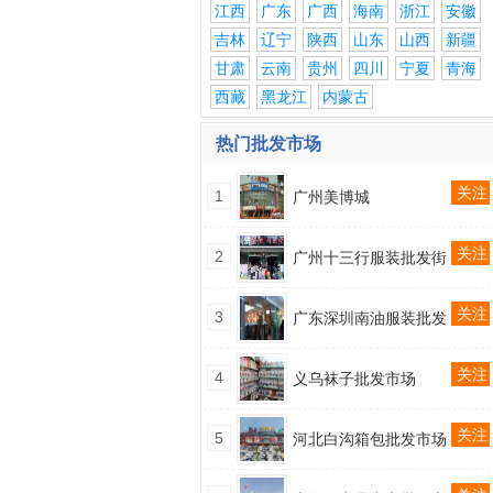
江西
广东
广西
海南
浙江
安徽
吉林
辽宁
陕西
山东
山西
新疆
甘肃
云南
贵州
四川
宁夏
青海
西藏
黑龙江
内蒙古
热门批发市场
关注
1
广州美博城
关注
2
广州十三行服装批发街
关注
3
广东深圳南油服装批发
关注
4
义乌袜子批发市场
关注
5
河北白沟箱包批发市场