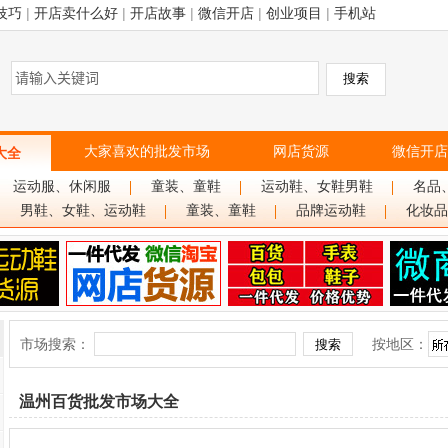
技巧
|
开店卖什么好
|
开店故事
|
微信开店
|
创业项目
|
手机站
大家喜欢的批发市场
网店货源
微信开店
大全
运动服、休闲服
童装、童鞋
运动鞋、女鞋男鞋
名品
男鞋、女鞋、运动鞋
童装、童鞋
品牌运动鞋
化妆品
市场搜索：
按地区：
温州百货批发市场大全