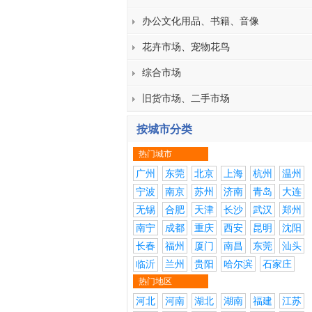
办公文化用品、书籍、音像
花卉市场、宠物花鸟
综合市场
旧货市场、二手市场
按城市分类
热门城市
广州
东莞
北京
上海
杭州
温州
宁波
南京
苏州
济南
青岛
大连
无锡
合肥
天津
长沙
武汉
郑州
南宁
成都
重庆
西安
昆明
沈阳
长春
福州
厦门
南昌
东莞
汕头
临沂
兰州
贵阳
哈尔滨
石家庄
热门地区
河北
河南
湖北
湖南
福建
江苏