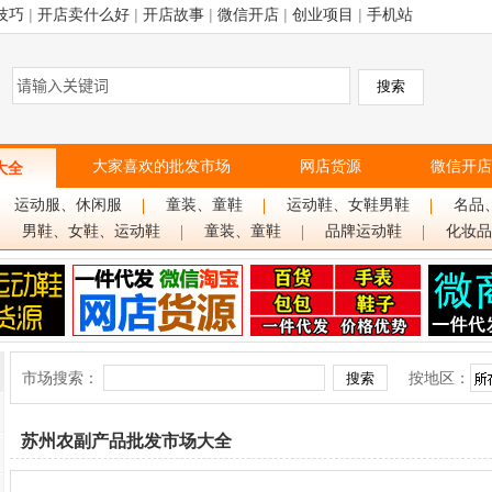
技巧
|
开店卖什么好
|
开店故事
|
微信开店
|
创业项目
|
手机站
大家喜欢的批发市场
网店货源
微信开店
大全
运动服、休闲服
童装、童鞋
运动鞋、女鞋男鞋
名品
男鞋、女鞋、运动鞋
童装、童鞋
品牌运动鞋
化妆品
市场搜索：
按地区：
苏州农副产品批发市场大全