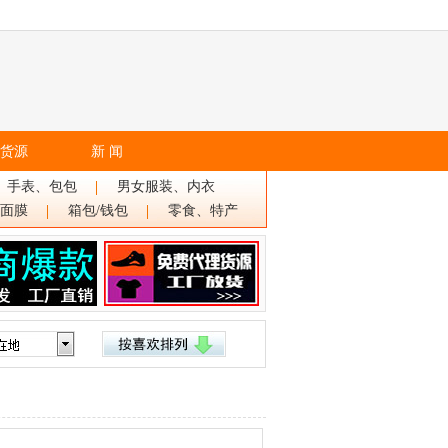
货源
新 闻
、手表、包包
男女服装、内衣
面膜
箱包/钱包
零食、特产