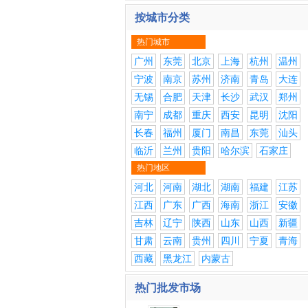
按城市分类
热门城市
广州
东莞
北京
上海
杭州
温州
宁波
南京
苏州
济南
青岛
大连
无锡
合肥
天津
长沙
武汉
郑州
南宁
成都
重庆
西安
昆明
沈阳
长春
福州
厦门
南昌
东莞
汕头
临沂
兰州
贵阳
哈尔滨
石家庄
热门地区
河北
河南
湖北
湖南
福建
江苏
江西
广东
广西
海南
浙江
安徽
吉林
辽宁
陕西
山东
山西
新疆
甘肃
云南
贵州
四川
宁夏
青海
西藏
黑龙江
内蒙古
热门批发市场