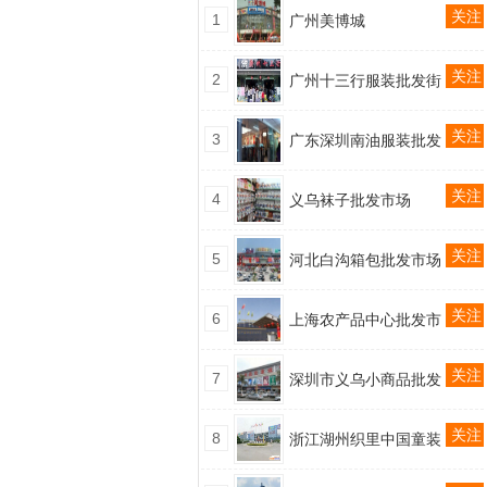
关注
1
广州美博城
关注
2
广州十三行服装批发街
关注
3
广东深圳南油服装批发
关注
4
义乌袜子批发市场
关注
5
河北白沟箱包批发市场
关注
6
上海农产品中心批发市
关注
7
深圳市义乌小商品批发
关注
8
浙江湖州织里中国童装