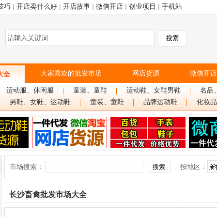
技巧
|
开店卖什么好
|
开店故事
|
微信开店
|
创业项目
|
手机站
大家喜欢的批发市场
网店货源
微信开店
大全
运动服、休闲服
童装、童鞋
运动鞋、女鞋男鞋
名品
男鞋、女鞋、运动鞋
童装、童鞋
品牌运动鞋
化妆品
市场搜索：
按地区：
长沙畜禽批发市场大全