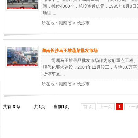
间，摊位4000个，总投资近亿元，1995年8月8
地理....
所在地：
湖南省
>
长沙市
湖南长沙马王堆蔬菜批发市场
司属马王堆果品批发市场作为政府重点工程、\"
现代化要求建设，2004年11月竣工，占地3.6
货停车区....
所在地：
湖南省
>
长沙市
共有
3
条
共
1
页
当前
1
页
首 页
上一页
1
下一