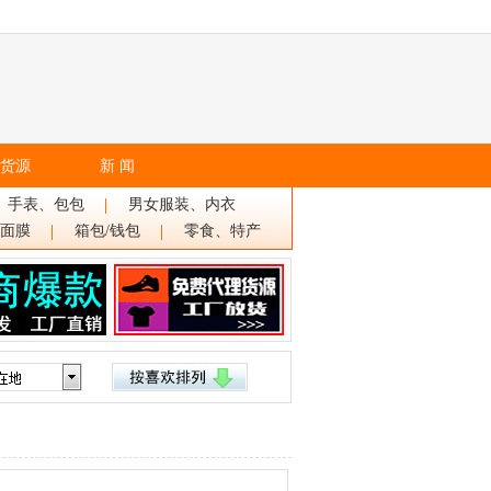
货源
新 闻
、手表、包包
男女服装、内衣
面膜
箱包/钱包
零食、特产