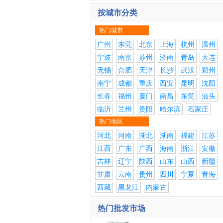
按城市分类
热门城市
广州
东莞
北京
上海
杭州
温州
宁波
南京
苏州
济南
青岛
大连
无锡
合肥
天津
长沙
武汉
郑州
南宁
成都
重庆
西安
昆明
沈阳
长春
福州
厦门
南昌
东莞
汕头
临沂
兰州
贵阳
哈尔滨
石家庄
热门地区
河北
河南
湖北
湖南
福建
江苏
江西
广东
广西
海南
浙江
安徽
吉林
辽宁
陕西
山东
山西
新疆
甘肃
云南
贵州
四川
宁夏
青海
西藏
黑龙江
内蒙古
热门批发市场