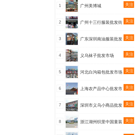
关注
1
广州美博城
关注
2
广州十三行服装批发街
关注
3
广东深圳南油服装批发
关注
4
义乌袜子批发市场
关注
5
河北白沟箱包批发市场
关注
6
上海农产品中心批发市
关注
7
深圳市义乌小商品批发
关注
8
浙江湖州织里中国童装