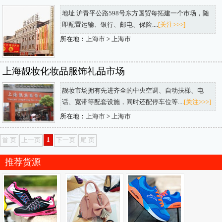
地址 沪青平公路598号东方国贸每拓建一个市场，随
即配置运输、银行、邮电、保险....
[关注>>>]
所在地：
上海市
>
上海市
上海靓妆化妆品服饰礼品市场
靓妆市场拥有先进齐全的中央空调、自动扶梯、电
话、宽带等配套设施，同时还配停车位等....
[关注>>>]
所在地：
上海市
>
上海市
1
首 页
上一页
下一页
尾 页
推荐货源