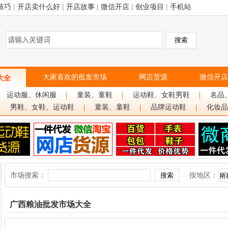
技巧
|
开店卖什么好
|
开店故事
|
微信开店
|
创业项目
|
手机站
大家喜欢的批发市场
网店货源
微信开店
大全
运动服、休闲服
童装、童鞋
运动鞋、女鞋男鞋
名品
男鞋、女鞋、运动鞋
童装、童鞋
品牌运动鞋
化妆品
市场搜索：
按地区：
广西粮油批发市场大全