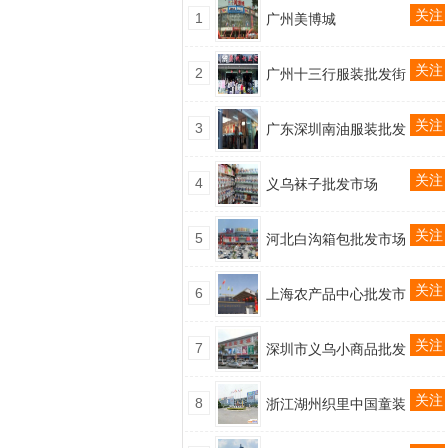
关注
1
广州美博城
关注
2
广州十三行服装批发街
关注
3
广东深圳南油服装批发
关注
4
义乌袜子批发市场
关注
5
河北白沟箱包批发市场
关注
6
上海农产品中心批发市
关注
7
深圳市义乌小商品批发
关注
8
浙江湖州织里中国童装