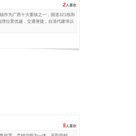
2
人喜欢
镇作为广西十大重镇之一，国道321线和
，地理位置优越，交通便捷，自清代建埠以
5
人喜欢
集批零、产销功能为一体，采取联销、