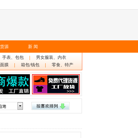
货源
新 闻
、手表、包包
男女服装、内衣
面膜
箱包/钱包
零食、特产