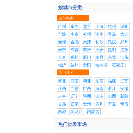
按城市分类
热门城市
广州
东莞
北京
上海
杭州
温州
宁波
南京
苏州
济南
青岛
大连
无锡
合肥
天津
长沙
武汉
郑州
南宁
成都
重庆
西安
昆明
沈阳
长春
福州
厦门
南昌
东莞
汕头
临沂
兰州
贵阳
哈尔滨
石家庄
热门地区
河北
河南
湖北
湖南
福建
江苏
江西
广东
广西
海南
浙江
安徽
吉林
辽宁
陕西
山东
山西
新疆
甘肃
云南
贵州
四川
宁夏
青海
西藏
黑龙江
内蒙古
热门批发市场