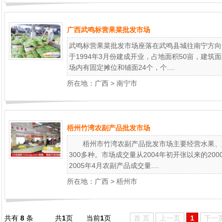
广西武鸣标营果菜批发市场
武鸣标营果菜批发市场座落在武鸣县城往南宁方向
于1994年3月份建成开业，占地面积50亩，建筑面
场内有固定摊位和铺面24个，个....
所在地：
广西
>
南宁市
梧州竹湾农副产品批发市场
梧州市竹湾农副产品批发市场主要经营水果、蔬
300多种。市场成交量从2004年初开张以来的200
2005年4月农副产品成交量....
所在地：
广西
>
梧州市
共有
8
条
共
1
页
当前
1
页
首 页
上一页
1
下一