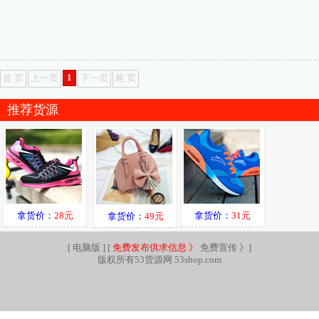
1
首 页
上一页
下一页
尾 页
推荐货源
拿货价：
28元
拿货价：
31元
拿货价：
49元
[
电脑版
] [
免费发布供求信息 》
免费宣传 》
]
版权所有53货源网 53shop.com