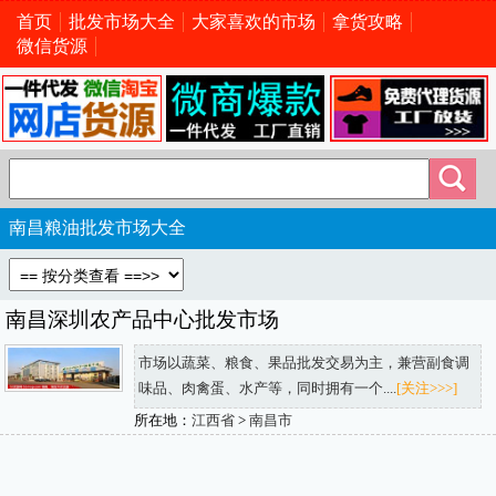
首页
批发市场大全
大家喜欢的市场
拿货攻略
微信货源
南昌粮油批发市场大全
南昌深圳农产品中心批发市场
市场以蔬菜、粮食、果品批发交易为主，兼营副食调
味品、肉禽蛋、水产等，同时拥有一个....
[关注>>>]
所在地：
江西省
>
南昌市