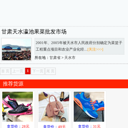
甘肃天水瀛池果菜批发市场
2001年、2005年被天水市人民政府分别确定为菜篮子
工程重点项目和农业产业化经....
[关注>>>]
所在地：
甘肃省
>
天水市
1
首 页
上一页
下一页
尾 页
推荐货源
拿货价：
28元
拿货价：
31元
拿货价：
49元