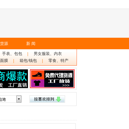
货源
新 闻
、手表、包包
男女服装、内衣
面膜
箱包/钱包
零食、特产