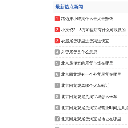
最新热点新闻
1
路边摊小吃卖什么最火最赚钱
2
小投资2～3万加盟店有什么可以做的
3
衣服尾货哪里进货渠道便宜
4
外贸尾货是什么意思
5
北京最便宜的尾货市场在哪里
6
北京回龙观有一个外贸尾货在哪里
7
北京回龙观离哪个火车站近
8
北京回龙观尾货淘宝城怎么坐车
9
北京回龙观尾货淘宝城营业时间是几
10
北京回龙观尾货淘宝城地址在哪里