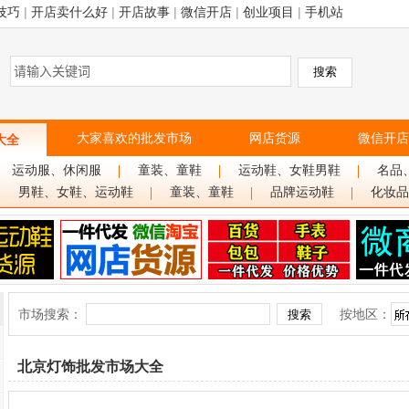
技巧
|
开店卖什么好
|
开店故事
|
微信开店
|
创业项目
|
手机站
大家喜欢的批发市场
网店货源
微信开店
大全
运动服、休闲服
童装、童鞋
运动鞋、女鞋男鞋
名品
男鞋、女鞋、运动鞋
童装、童鞋
品牌运动鞋
化妆品
市场搜索：
按地区：
北京灯饰批发市场大全