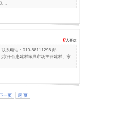
..
0
人喜欢
电话：010-88111298 邮
介：北京仟佰惠建材家具市场主营建材、家
下一页
尾 页