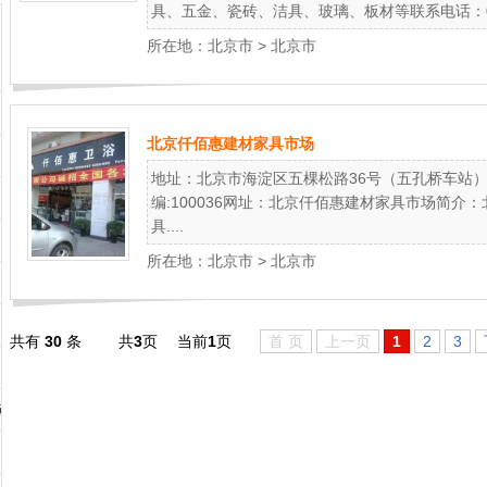
具、五金、瓷砖、洁具、玻璃、板材等联系电话：0..
所在地：
北京市
>
北京市
北京仟佰惠建材家具市场
地址：北京市海淀区五棵松路36号（五孔桥车站） 联系
编:100036网址：北京仟佰惠建材家具市场简
具....
所在地：
北京市
>
北京市
共有
30
条
共
3
页
当前
1
页
首 页
上一页
1
2
3
点