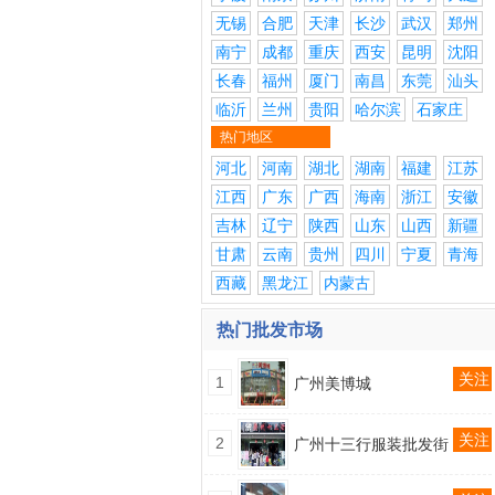
无锡
合肥
天津
长沙
武汉
郑州
南宁
成都
重庆
西安
昆明
沈阳
长春
福州
厦门
南昌
东莞
汕头
临沂
兰州
贵阳
哈尔滨
石家庄
热门地区
河北
河南
湖北
湖南
福建
江苏
江西
广东
广西
海南
浙江
安徽
吉林
辽宁
陕西
山东
山西
新疆
甘肃
云南
贵州
四川
宁夏
青海
西藏
黑龙江
内蒙古
热门批发市场
关注
1
广州美博城
关注
2
广州十三行服装批发街