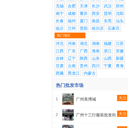
无锡
合肥
天津
长沙
武汉
郑州
南宁
成都
重庆
西安
昆明
沈阳
长春
福州
厦门
南昌
东莞
汕头
临沂
兰州
贵阳
哈尔滨
石家庄
热门地区
河北
河南
湖北
湖南
福建
江苏
江西
广东
广西
海南
浙江
安徽
吉林
辽宁
陕西
山东
山西
新疆
甘肃
云南
贵州
四川
宁夏
青海
西藏
黑龙江
内蒙古
热门批发市场
关注
1
广州美博城
关注
2
广州十三行服装批发街