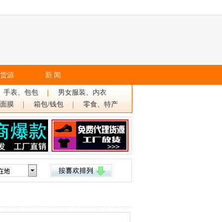
货源
新 闻
、手表、包包
男女服装、内衣
面膜
箱包/钱包
零食、特产