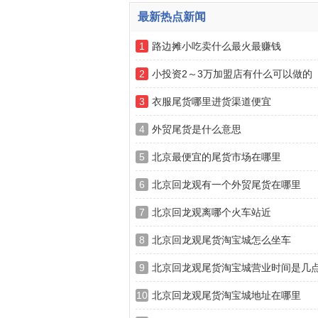
最新热点新闻
1
路边摊小吃卖什么最火最赚钱
2
小投资2～3万加盟店有什么可以做的
3
衣服尾货哪里进货渠道便宜
4
外贸尾货是什么意思
5
北京最便宜的尾货市场在哪里
6
北京回龙观有一个外贸尾货在哪里
7
北京回龙观离哪个火车站近
8
北京回龙观尾货淘宝城怎么坐车
9
北京回龙观尾货淘宝城营业时间是几
10
北京回龙观尾货淘宝城地址在哪里