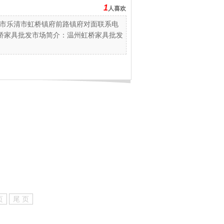
1
人喜欢
市乐清市虹桥镇府前路镇府对面联系电
：温州虹桥家具批发市场简介：温州虹桥家具批发
页
尾 页