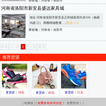
所在地：
河南省
>
洛阳市
河南省洛阳市新安县盛达家具城
地址 河南省洛阳市新安县正村镇政府向东500（杨家
沟路 口） 商圈商铺数量 ....
[关注>>>]
所在地：
河南省
>
洛阳市
1
首 页
上一页
下一页
尾 页
推荐货源
拿货价：
28元
拿货价：
31元
拿货价：
49元
[
电脑版
] [
免费发布供求信息 》
免费宣传 》
]